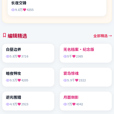
9.8万
4355
编辑精选
全部精选 →
99:30
99:32
白昼边界
无名档案·纪念版
奇幻爱情
悬疑剧情
精选
精选
5.8万
3716
5千
2365
99:25
99:04
暗夜特攻
雾岛惊魂
浪漫喜剧
古装喜剧
精选
精选
9.5万
4205
5.9千
2322
99:10
99:19
逆光围猎
月面倒影
古装喜剧
浪漫喜剧
精选
精选
4.9万
2923
7万
4042