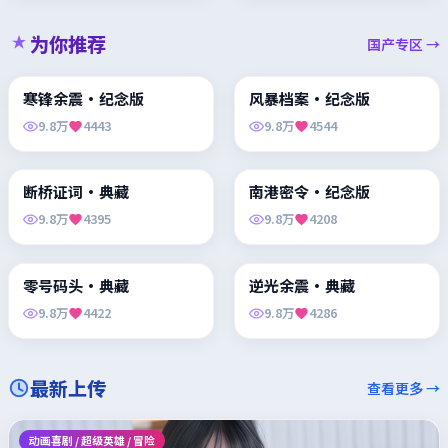
为你推荐
国产专区 →
99:39
88:27
寒锋余震·纪念版
风暴档案·纪念版
黏土动画 / 喜剧冒险
喜剧 / 动作 / 家庭
9.8万
4443
9.8万
4544
89:48
91:06
断桥证词·典藏
南港密令·纪念版
动画奇幻 / 热血冒险
运动 / 剧情
9.8万
4395
9.8万
4208
99:18
99:20
零号码头·典藏
逆光余震·典藏
动画奇幻 / 热血冒险
儿童 / 喜剧 / 动作
9.8万
4422
9.8万
4286
最新上传
查看更多 →
动画喜剧 / 超级英雄 / 冒险