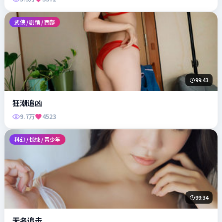
武侠 / 剧情 / 西部
99:43
狂潮追凶
9.7万
4523
科幻 / 惊悚 / 青少年
99:34
无名追击
6.8万
3846