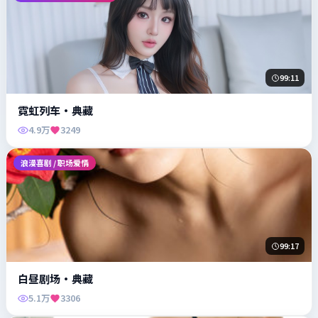
99:11
霓虹列车·典藏
4.9万
3249
浪漫喜剧 / 职场爱情
99:17
白昼剧场·典藏
5.1万
3306
儿童 / 喜剧 / 动作