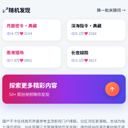
随机发现
换一批关键词 →
96:51
99:41
月面密令·典藏
深海指令·典藏
运动 / 剧情
动画喜剧 / 超级英雄 / 冒险
4.7万
3134
5.2万
3260
99:31
99:07
南港猎场
长夜疑踪
爱情喜剧 / 都市
剧情 / 家庭 / 爱情
7.8万
3602
3.3万
3013
探索更多精彩内容
50+ 原创视频等你发现
国产不卡在线
首页界面参考主流影视门户排版，分区浏览更清晰。本站为独
立演示项目，与任何第三方营销落地页无关联；请勿将站内演示素材用于商
业用途。