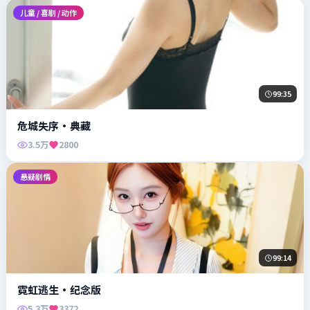
99:35
危城失序·典藏
3.5万
2800
悬疑剧情
99:14
霓虹逃生·纪念版
5.3万
3372