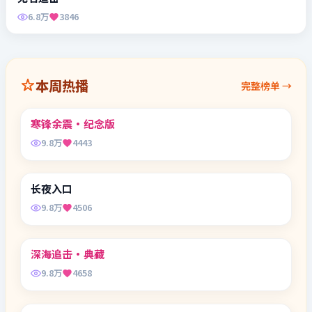
本周热播
完整榜单 →
99:39
寒锋余震·纪念版
动作犯罪
1
9.8万
4443
99:47
长夜入口
悬疑剧情
2
9.8万
4506
99:11
深海追击·典藏
悬疑剧情
3
9.8万
4658
99:37
长夜交锋
奇幻爱情
4