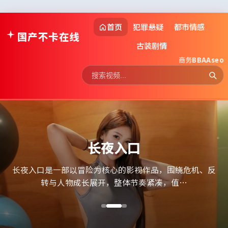
首页
犯罪悬疑
都市情感
国产不卡在线
古装剧情
商务
BBAAseo
深海追击·典藏
高清流畅更新 · 多类型片库一站观看