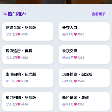
热门推荐
查看更多 →
99:39
99:47
寒锋余震·纪念版
长夜入口
黏土动画 / 喜剧冒险
浪漫喜剧 / 职场爱情
9.8万
4443
9.8万
4506
99:11
99:37
深海追击·典藏
长夜交锋
动画喜剧 / 超级英雄 / 冒险
剧情 / 家庭 / 爱情
9.8万
4658
9.8万
4355
99:38
88:27
南港回响·纪念版
风暴档案·纪念版
爱情 / 惊悚 / 悬疑
喜剧 / 动作 / 家庭
9.8万
4388
9.8万
4544
99:41
89:48
星河回响·纪念版
断桥证词·典藏
动画喜剧 / 超级英雄 / 冒险
动画奇幻 / 热血冒险
9.8万
4706
9.8万
4395